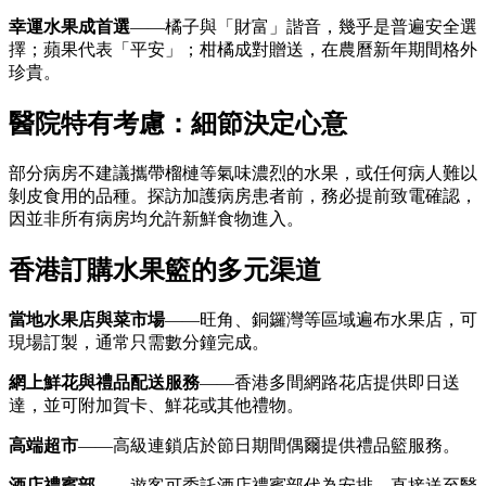
幸運水果成首選
——橘子與「財富」諧音，幾乎是普遍安全選
擇；蘋果代表「平安」；柑橘成對贈送，在農曆新年期間格外
珍貴。
醫院特有考慮：細節決定心意
部分病房不建議攜帶榴槤等氣味濃烈的水果，或任何病人難以
剝皮食用的品種。探訪加護病房患者前，務必提前致電確認，
因並非所有病房均允許新鮮食物進入。
香港訂購水果籃的多元渠道
當地水果店與菜市場
——旺角、銅鑼灣等區域遍布水果店，可
現場訂製，通常只需數分鐘完成。
網上鮮花與禮品配送服務
——香港多間網路花店提供即日送
達，並可附加賀卡、鮮花或其他禮物。
高端超市
——高級連鎖店於節日期間偶爾提供禮品籃服務。
酒店禮賓部
——遊客可委託酒店禮賓部代為安排，直接送至醫