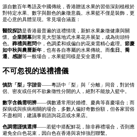
源自數百年粵語及中國傳統，香港贈送水果的習俗深刻植根於
對特定水果、數字與顏色的象徵意義。水果籃不僅是裝飾，更
是心意的具體呈現。常見場合涵蓋：
醫院探訪
是香港最普遍的送禮情境，新鮮水果象徵健康與關
懷。
企業開幕
則常見大型落地式水果花卉展架，成為街頭特
色。
葬禮與慰問
中，色調柔和或偏白的花束需精心處理。
節慶
如中秋與農曆新年
，也有各自專屬的水果傳統。而
生日、喬
遷、感謝
等一般場合，水果籃同樣是安全選擇。
不可忽視的送禮禮儀
慎防「梨」字諧音
——粵語中「梨」與「分離」同音，對於情
侶、密友或任何不欲象徵性分開的人，絕對不能放入籃中。
數字含義需明辨
——偶數通常用於婚禮、慶典等喜慶場合；而
探病或與疾病相關的場合，多數人偏好奇數份額，但各家習俗
不盡相同，建議事前諮詢花店或水果店。
色調需謹慎選擇
——若籃中搭配鮮花，除非葬禮場合，否則應
避免全白色花束，因白色在香港與哀悼強烈聯繫。