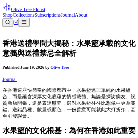
Olive Tree Florist
Shop
Collections
Subscriptions
Journal
About
香港送禮學問大揭秘：水果籃承載的文化
意義與送禮禁忌全解析
Published
June 19, 2026
by
Olive Tree
Journal
在香港這座快節奏的國際都市中，水果籃遠非單純的水果組
合，而是蘊含深厚文化底蘊的情感載體。無論是探訪病友、祝
賀新店開張，還是表達慰問，選對水果籃往往比想像中更為關
鍵。送錯品種、數量或顏色，一份善意可能就此大打折扣，甚
至引發誤會。
水果籃的文化根基：為何在香港如此重要