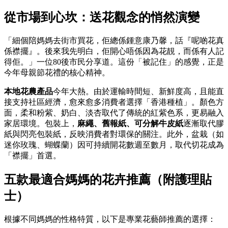
從市場到心坎：送花觀念的悄然演變
「細個陪媽媽去街市買花，佢總係鍾意康乃馨，話『呢啲花真
係襟擺』。後來我先明白，佢開心唔係因為花靚，而係有人記
得佢。」一位80後市民分享道。這份「被記住」的感覺，正是
今年母親節花禮的核心精神。
本地花農產品
今年大熱。由於運輸時間短、新鮮度高，且能直
接支持社區經濟，愈來愈多消費者選擇「香港種植」。顏色方
面，柔和粉紫、奶白、淡杏取代了傳統的紅紫色系，更易融入
家居環境。包裝上，
麻繩、舊報紙、可分解牛皮紙
逐漸取代膠
紙與閃亮包裝紙，反映消費者對環保的關注。此外，盆栽（如
迷你玫瑰、蝴蝶蘭）因可持續開花數週至數月，取代切花成為
「襟擺」首選。
五款最適合媽媽的花卉推薦（附護理貼
士）
根據不同媽媽的性格特質，以下是專業花藝師推薦的選擇：