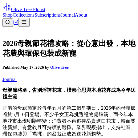
Olive Tree Florist
Shop
Collections
Subscriptions
Journal
About
2026母親節花禮攻略：從心意出發，本地
花農與環保包裝成新寵
Published
May 17, 2026
by
Olive Tree
Journal
母親節將至，告別浮誇花束，樸素心思與本地花卉成為今年送
禮主流
香港的母親節定於每年五月的第二個星期日，2026年的母親節
將於5月10日登場。不少子女正為挑選禮物傷腦筋，而今年本
地花市出現明顯轉變：消費者不再追捧昂貴進口花束，轉而關
注新鮮、有意義且可持續的選擇。業界觀察指出，支持社區、
環保包裝與「襟擺」的盆栽正成為送花新趨勢。