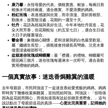
康乃馨
：永恆母愛的代表。價格實惠、耐放，每兩日剪
根換水可維持兩週。適合務實、不愛浪費的媽媽。
粉紅玫瑰
：表達感謝與欣賞，而非浪漫。需斜剪根部、
勤換水，放置陰涼處，花期約一週至十天。
牡丹
：花語為祝福與美好生活。今年本地牡丹當造，花
朵大而芳香，但花期較短（約五至七日），適合生日或
大日子的隆重場合。
鬱金香
：象徵細心關懷，柔和淡紫與奶白色最受歡迎。
屬「繼續生長型」，插瓶後會持續長高彎曲。注意水量
僅需浸過根部即可。
盆栽迷你玫瑰或蝴蝶蘭
：最「襟擺」的禮物。蝴蝶蘭可
開花兩三個月，迷你玫瑰每週淋水一次即可。適合喜歡
實用禮物的媽媽。
一個真實故事：迷迭香焗雞翼的溫暖
去年母親節，市民阿強送了一盆迷迭香給愛煮飯的媽媽。媽媽
即時剪下幾條枝葉焗雞翼，並拍照給阿強。阿強說：「佢唔係
因為盆花靚而開心，而係知道我有諗起佢鍾意煮嘢食。」這句
說話點出了母親節送花的真諦——
心意比完美重要，記得她的