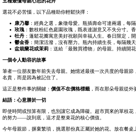
五種最懂母親心思的花卉
選花不必苦惱，以下品種助你輕鬆抉擇：
康乃馨
：經典之選，象徵母愛。瓶插壽命可達兩週，每隔
玫瑰
：數枝粉紅色庭園玫瑰，既表達謝意又不失分寸。香
牡丹
：蓬鬆花瓣寓意美好祝願與幸福人生。春日限定，開
鬱金香
：簡潔活潑，沒有壓力。瓶內持續生長，每隔幾天
盆栽蘭花或茉莉
：送給「最難買禮物」的母親。持續開花
一個令人動容的故事
筆者一位朋友數年前失去母親。她憶述最後一次共度的母親節
名貴，而是因為被記住了。
這正是整件事的關鍵：
價值不在價格標籤
，而在那朵母親從外
結語：心意勝於一切
即使時間或預算有限，也別讓它成為障礙。超市買來的單枝花
的努力——說到底，這才是整束花的核心價值。
今年母親節，摒棄繁瑣，挑選那份真正屬於她的花。放在餐桌