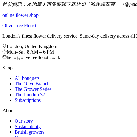
延伸資訊：本地農夫市集或獨立花店如「99玫瑰花束」〔@petal.po
online flower shop
Olive Tree Florist
London's finest flower delivery service. Same-day delivery across a
London, United Kingdom
Mon–Sat, 8 AM – 6 PM
hello@olivetreeflorist.co.uk
Shop
All bouquets
The Olive Branch
The Grower Series
The London 32
Subscriptions
About
Our story
Sustainability
British growers