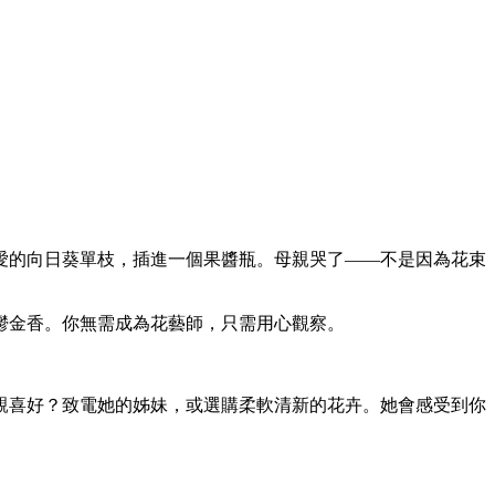
愛的向日葵單枝，插進一個果醬瓶。母親哭了——不是因為花束
鬱金香。你無需成為花藝師，只需用心觀察。
親喜好？致電她的姊妹，或選購柔軟清新的花卉。她會感受到你