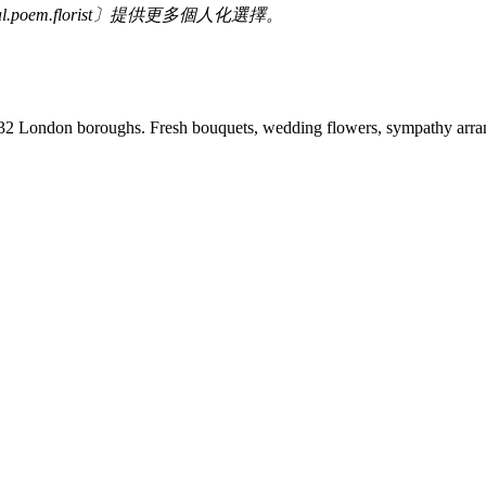
em.florist〕提供更多個人化選擇。
ll 32 London boroughs. Fresh bouquets, wedding flowers, sympathy arr