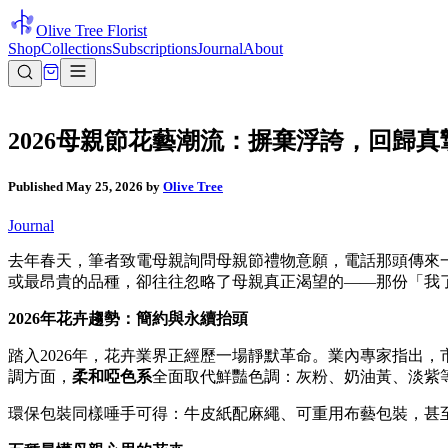
Olive Tree Florist
Shop
Collections
Subscriptions
Journal
About
2026母親節花藝潮流：摒棄浮誇，回歸真
Published
May 25, 2026
by
Olive Tree
Journal
去年春天，筆者致電母親詢問母親節禮物意願，電話那頭傳來
或最昂貴的品種，卻往往忽略了母親真正渴望的——那份「我
2026年花卉趨勢：簡約與永續抬頭
踏入2026年，花卉業界正經歷一場靜默革命。業內專家指出
調方面，
柔和啞色系
全面取代鮮豔色調：灰粉、奶油黃、淡紫
環保包裝同樣唾手可得：牛皮紙配麻繩、可重用布藝包裝，甚