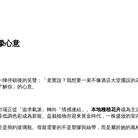
摯心意
一陣停頓後的笑聲：「老實說？我想要一束不像酒店大堂擺設的
了解你」的心意。
，市場正從「追求氣派」轉向「情感連結」。
本地種植花卉
成為主
等低調色彩成為新寵。盆栽植物亦迎來黃金時代，一株盛放的室
至是簡約玻璃瓶。母親需要的不是塑膠與絲帶，而是屬於她的風