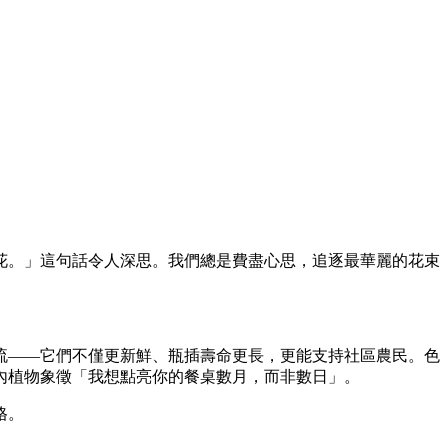
花。」這句話令人深思。我們總是費盡心思，追逐最華麗的花束
流——它們不僅更新鮮、瓶插壽命更長，更能支持社區農民。色
內植物象徵「我想點亮你的餐桌數月，而非數日」。
格。