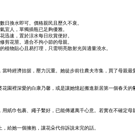
數日換水即可。價格親民且歷久不衰。
氣宜人，單獨插瓶已足夠優雅。
花迅速，置於涼水每日欣賞便好。
修剪花莖。適合不拘小節的母親。
的植物貼心且易打理，只需明亮散射光與適量澆水。
，當時經濟拮据，壓力沉重。她徒步前往農夫市集，買了母親最
婆花園裡深愛的白康乃馨，或是讓她憶起搬進新居第一個春天的
，用紙巾包裹、繩子繫好，已能傳遞萬千心意。若實在不確定母
上，給她一個擁抱，讓花朵代你訴說未完的話。